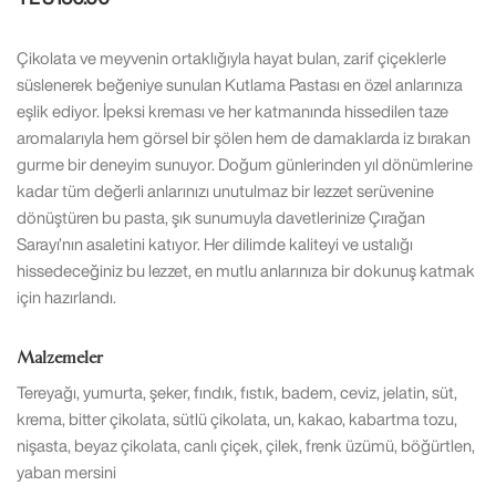
Çikolata ve meyvenin ortaklığıyla hayat bulan, zarif çiçeklerle
süslenerek beğeniye sunulan Kutlama Pastası en özel anlarınıza
eşlik ediyor. İpeksi kreması ve her katmanında hissedilen taze
aromalarıyla hem görsel bir şölen hem de damaklarda iz bırakan
gurme bir deneyim sunuyor. Doğum günlerinden yıl dönümlerine
kadar tüm değerli anlarınızı unutulmaz bir lezzet serüvenine
dönüştüren bu pasta, şık sunumuyla davetlerinize Çırağan
Sarayı’nın asaletini katıyor. Her dilimde kaliteyi ve ustalığı
hissedeceğiniz bu lezzet, en mutlu anlarınıza bir dokunuş katmak
için hazırlandı.
Malzemeler
Tereyağı, yumurta, şeker, fındık, fıstık, badem, ceviz, jelatin, süt,
krema, bitter çikolata, sütlü çikolata, un, kakao, kabartma tozu,
nişasta, beyaz çikolata, canlı çiçek, çilek, frenk üzümü, böğürtlen,
yaban mersini