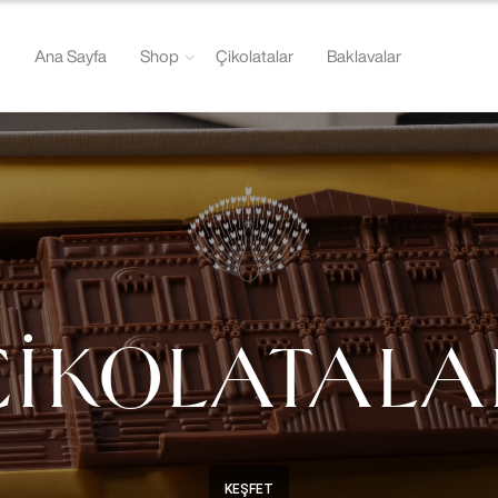
Ana Sayfa
Shop
Çikolatalar
Baklavalar
ÇİKOLATALA
KEŞFET